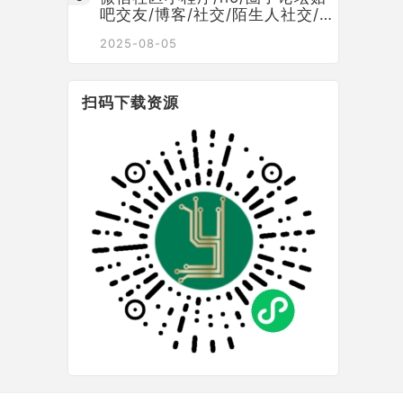
吧交友/博客/社交/陌生人社交/宠
物/话题/私域/同城引流
2025-08-05
扫码下载资源