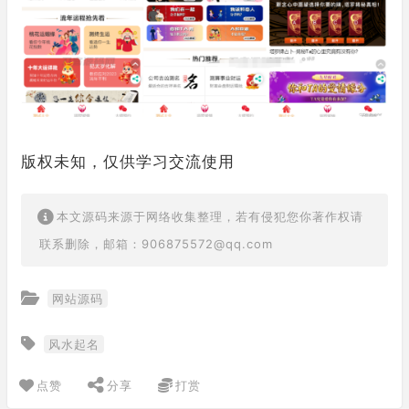
版权未知，仅供学习交流使用
本文源码来源于网络收集整理，若有侵犯您你著作权请
联系删除，邮箱：906875572@qq.com
网站源码
风水起名
点赞
分享
打赏