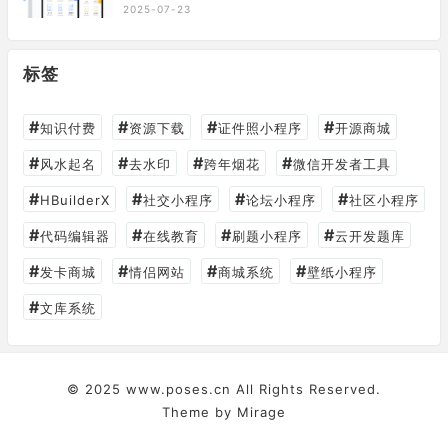
2025-07-23
标签
#
#
#
#
知识付费
资源下载
证件照小程序
开源商城
#
#
#
#
风水起名
去水印
跨年烟花
微信开发者工具
#
#
#
#
HBuilderX
社交小程序
论坛小程序
社区小程序
#
#
#
#
代码编辑器
在线教育
刷题小程序
云开发题库
#
#
#
#
发卡商城
情侣网站
商城系统
壁纸小程序
#
文库系统
© 2025
www.poses.cn
All Rights Reserved.
Theme by
Mirage